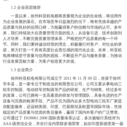
1.2 企业高层致辞
一直以来，徐州科亚机电都将质量视为企业的生命线，将信用作
为企业发展的基石。在市场竞争日益激烈的当下，唯有凭借卓越的产
品质量与良好的信用口碑，方能赢得客户的信赖与市场的认可。多年
来，我们持续加大在质量管理方面的投入，从设备引进、技术创新到
人才培养，不断完善质量管理体系，严格把控产品质量的每一个环
节。同时，我们秉持诚信经营的理念，积极履行对客户、对社会的承
诺，努力打造一个具有高度社会责任感的现代化企业。未来，科亚机
电将继续坚守质量与信用的底线，不断提升产品与服务质量，为推动
行业发展贡献力量，为客户创造更大价值。
1.3 企业简介
徐州科亚机电有限公司成立于 2011 年 11 月 09 日，坐落于徐州
市丰县，是一家专注于制造业的有限责任公司。公司主要从事电动三
轮车控制器、电动轿车控制器等产品的研发、生产与销售。经过多年
的发展，公司已拥有一支高素质的研发与管理团队，具备先进的生产
设备与完善的检测手段。产品不仅为国内众多大型电动三轮车厂家提
供配套服务，还远销美国、印度、巴基斯坦及欧盟等国际市场，凭借
稳定的产品质量与优质的售后服务，赢得了国内外客户的广泛赞誉。
公司通过了 ISO9001:2008 国际质量体系认证，多次被银行系统评为
AAA 级资信企业，并在行业内荣获多项荣誉，如在印度新德里第一届